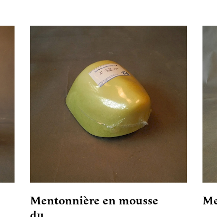
Mentonnière en mousse
Me
du…