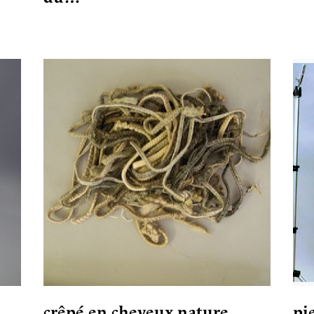
crêpé en cheveux nature…
pi