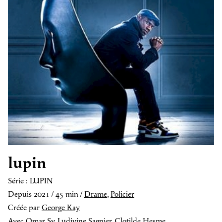
lupin
Série : LUPIN
Depuis 2021 / 45 min /
Drame
,
Policier
Créée par
George Kay
Avec
Omar Sy
,
Ludivine Sagnier
,
Clotilde Hesme