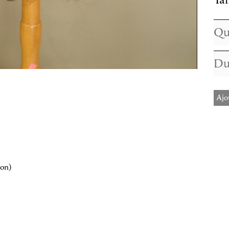
Tai
Ajo
ion)