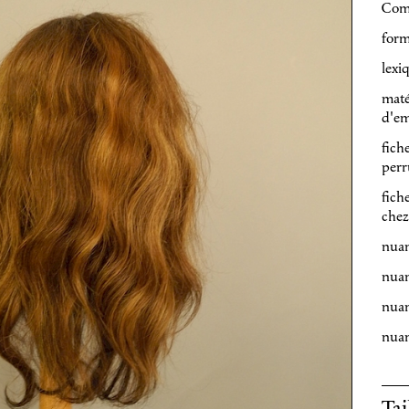
Com
form
lexi
maté
d'em
fich
perr
fich
chez
nuan
nuan
nuan
nuan