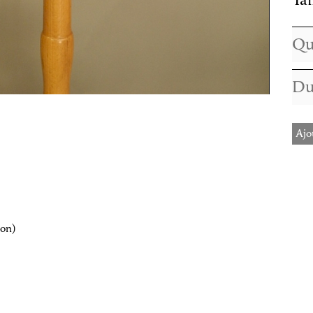
Tai
Ajo
ion)