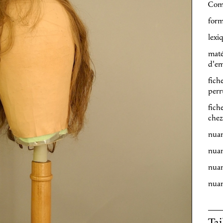
Com
form
lexi
maté
d'em
fich
perr
fich
chez
nuan
nuan
nuan
nuan