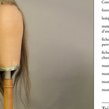
Com
form
lexi
maté
d'em
fich
perr
fich
chez
nuan
nuan
nuan
nuan