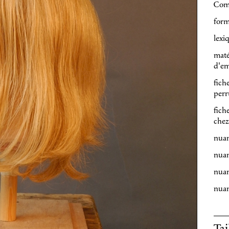
Com
form
lexi
maté
d'em
fich
perr
fich
chez
nuan
nuan
nuan
nuan