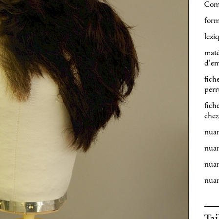
Com
form
lexi
maté
d'em
fich
perr
fich
chez
nuan
nuan
nuan
nuan