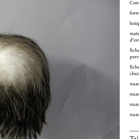
Com
form
lexi
maté
d'em
fich
perr
fich
chez
nuan
nuan
nuan
nuan