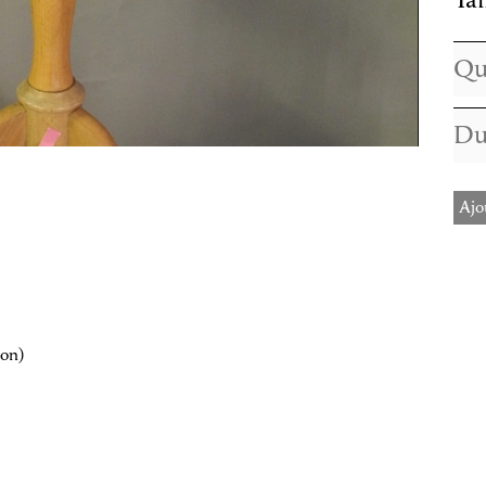
Tai
Ajo
ion)