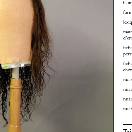
Com
form
lexi
maté
d'em
fich
perr
fich
chez
nuan
nuan
nuan
nuan